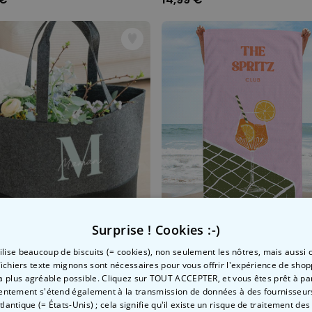
Surprise ! Cookies :-)
tilise beaucoup de biscuits (= cookies), non seulement les nôtres, mais aussi c
Sac cabas personnalisé en feutre avec Monogramme
fichiers texte mignons sont nécessaires pour vous offrir l'expérience de shop
 €
34,99 €
la plus agréable possible. Cliquez sur TOUT ACCEPTER, et vous êtes prêt à part
entement s'étend également à la transmission de données à des fournisseurs
Atlantique (= États-Unis) ; cela signifie qu'il existe un risque de traitement de