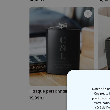
Notre site u
Flasque personnalisée avec initiales et texte
Ces petits 
19,99 €
29,99
pratique et 
votre cons
côté de l'