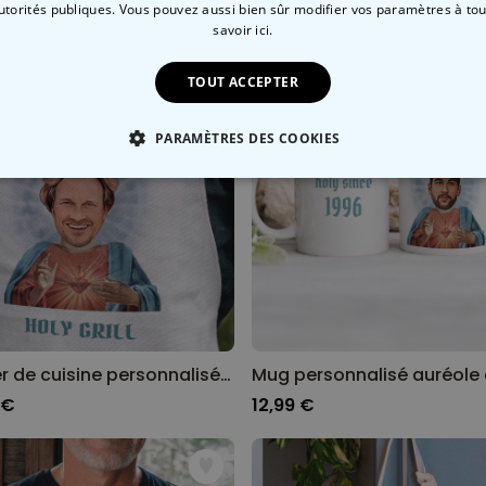
autorités publiques. Vous pouvez aussi bien sûr modifier vos paramètres à t
savoir ici.
TOUT ACCEPTER
PARAMÈTRES DES COOKIES
 NÉCESSAIRE
PERFORMANCE
COMMERCIALISATION
Tablier de cuisine personnalisé auréole avec visage et texte
 €
12,99 €