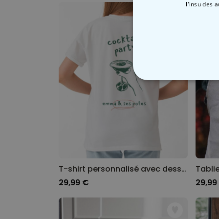
l'insu des 
STRICTEMENT
T-shirt personnalisé avec dessin boisson et texte
29,99 €
29,99