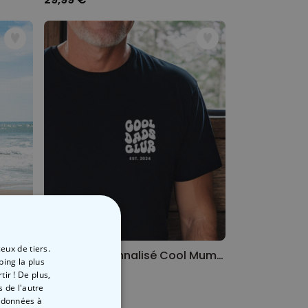
eux de tiers.
Serviette personnalisée rétro avec boisson
T-shirt personnalisé Cool Mums & Dads Club
ping la plus
29,99 €
ir ! De plus,
 de l'autre
s données à