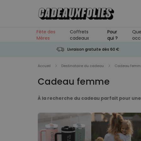
Skip to Content
Fête des
Coffrets
Pour
Que
Mères
cadeaux
qui ?
occ
Livraison gratuite dès 60 €
Accueil
Destinataire du cadeau
Cadeau femm
Cadeau femme
À la recherche du cadeau parfait pour une
simplement pour lui faire plaisir, CadeauxFol
les styles et budgets, vous êtes sûr·e de trouve