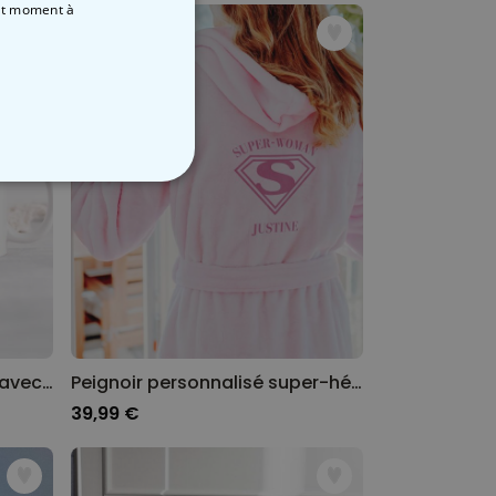
out moment
à
NON CLASSÉ
Mug personnalisé auréole avec visage et texte
Peignoir personnalisé super-héroïne
39,99 €