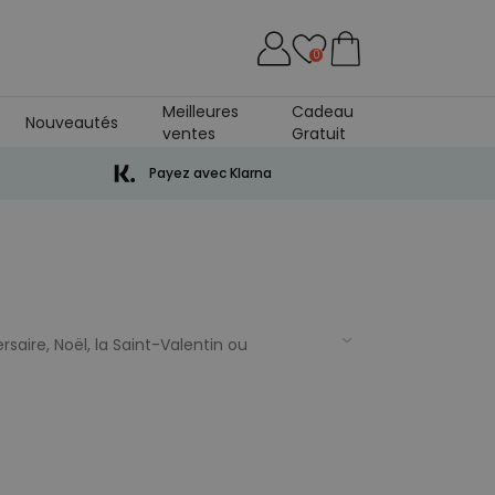
0
Meilleures
Cadeau
Nouveautés
ventes
Gratuit
ersaire De Mariage
Payez avec Klarna
saire, Noël, la Saint-Valentin ou
s. Avec plus de 500 idées adaptées à tous
ollection dès maintenant !