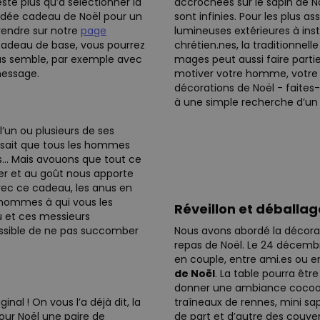
te plus qu’à sélectionner la
accrochées sur le sapin de No
 idée cadeau de Noël pour un
sont infinies. Pour les plus as
rendre sur notre
page
lumineuses extérieures à insta
n cadeau de base, vous pourrez
chrétien.nes, la traditionnell
us semble, par exemple avec
mages peut aussi faire partie
message.
motiver votre homme, votre c
décorations de Noël - faites
à une simple recherche d’un 
’un ou plusieurs de ses
 disait que tous les hommes
ns… Mais avouons que tout ce
cher et au goût nous apporte
vec ce cadeau, les anus en
s hommes à qui vous les
Réveillon et déballa
au et ces messieurs
ossible de ne pas succomber
Nous avons abordé la décorat
repas de Noël. Le 24 décembr
en couple, entre ami.es ou en
de Noël
. La table pourra êtr
donner une ambiance cocoonin
al ! On vous l’a déjà dit, la
traîneaux de rennes, mini sa
our Noël une paire de
de part et d’autre des couvert