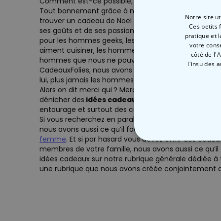
Comment est-ce possible, nous demanderez-vous 
Tout bonnement grâce à notre dénicheur de cadeau
Notre site u
trouver un cadeau de Noël à offrir à un homme. Il fa
Ces petits 
ses goûts et de ses passions. Vous trouverez ici de
pratique et 
pour les hommes geeks, les hommes aventuriers, les
votre cons
aiment cuisiner, les hommes particulièrement fashio
côté de l'
hommes que nous ne pouvons pas citer ! Avec le d
l'insu des 
CadeauxFolies, nous avons pensé à tous les profils, 
lui, plus jamais les hommes de votre entourage ne d
Alors on dit merci qui ? Merci CadeauxFolies ! Merci
dénicher des
idées cadeaux pour Noël pour tous
entourage et surtout des cadeaux de Noël qui plairon
Si vous recherchez en parallèle un ou plusieurs ca
nous avons aussi ce qu’il faut. Découvrez vite toute
femme
. Et si par hasard vous devez offrir des cadea
STRICTEMENT
membres de votre famille, nous avons aussi ce qu’il 
idées cadeaux sur notre rubrique générale dédiée à 
une rubrique que nous avons créée conjointement a