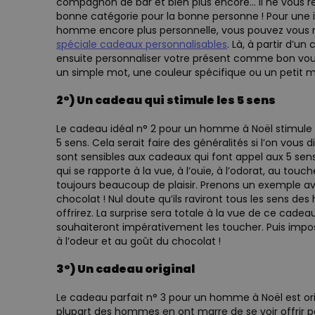
compagnon de bar et bien plus encore… Il ne vous res
bonne catégorie pour la bonne personne ! Pour une
homme encore plus personnelle, vous pouvez vous 
spéciale cadeaux personnalisables
. Là, à partir d’u
ensuite personnaliser votre présent comme bon vo
un simple mot, une couleur spécifique ou un petit 
2°) Un cadeau qui stimule les 5 sens
Le cadeau idéal n° 2 pour un homme à Noël stimule l
5 sens. Cela serait faire des généralités si l’on vous
sont sensibles aux cadeaux qui font appel aux 5 se
qui se rapporte à la vue, à l’ouïe, à l’odorat, au tou
toujours beaucoup de plaisir. Prenons un exemple a
chocolat ! Nul doute qu’ils raviront tous les sens de
offrirez. La surprise sera totale à la vue de ce cade
souhaiteront impérativement les toucher. Puis imp
à l’odeur et au goût du chocolat !
3°) Un cadeau original
Le cadeau parfait n° 3 pour un homme à Noël est origin
plupart des hommes en ont marre de se voir offrir p