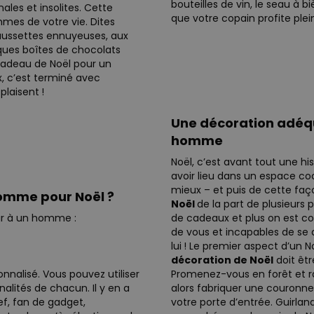
bouteilles de vin, le seau à
ales et insolites. Cette
que votre copain profite ple
mmes de votre vie. Dites
haussettes ennuyeuses, aux
siques boîtes de chocolats
adeau de Noël pour un
 c’est terminé avec
plaisent !
Une décoration adéqu
homme
Noël, c’est avant tout une his
avoir lieu dans un espace coc
mieux – et puis de cette faç
 homme pour Noël ?
Noël
de la part de plusieurs 
rir à un homme :
de cadeaux et plus on est cont
de vous et incapables de se d
lui ! Le premier aspect d’un
décoration de Noël
doit êtr
nnalisé. Vous pouvez utiliser
Promenez-vous en forêt et 
alités de chacun. Il y en a
alors fabriquer une couronne
ef, fan de gadget,
votre porte d’entrée. Guirlan