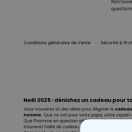
Retrouve
question
Conditions générales de Vente
Sécurité & Pr
Noël 2025 : d
énichez un cadeau pour 
Vous trouverez ici des idées pour dégoter le
cadeau 
homme.
Que ce soit pour votre papa, votre copain
Que l’homme en question ait 20 ans, 30 ans, 40 ans, 
trouverez l’idée de cadeau de Noël pour homme parfa