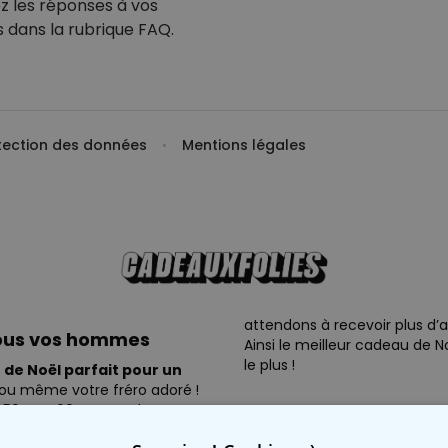
z les réponses
à vos
s dans
la rubrique FAQ.
otection des données
Mentions légales
attendons à recevoir plus d’a
tous vos hommes
Ainsi le meilleur cadeau de N
le plus !
de Noël parfait pour un
 ou même votre fréro adoré !
50 ans, 60 ans ou plus, vous
ite pour lui.