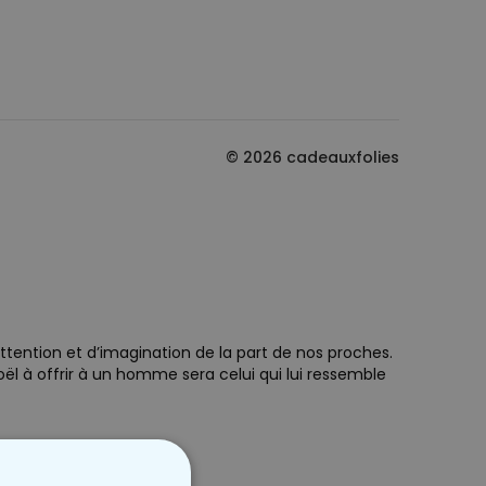
© 2026 cadeauxfolies
ttention et d’imagination de la part de nos proches.
oël à offrir à un homme sera celui qui lui ressemble