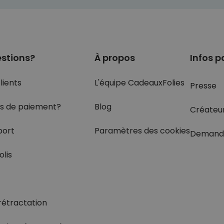
stions?
À propos
Infos p
lients
L'équipe CadeauxFolies
Presse
s de paiement?
Blog
Créateu
port
Paramètres des cookies
Demand
olis
rétractation