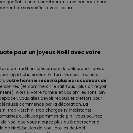
 bière gonflable ou de nombreux autres cadeaux pour
inement de ses soirées avec ses amis.
ate pour un joyeux Noël avec votre
toire de tradition. Idéalement, la célébration devra
ooning et chaleureux. En famille, c’est toujours
on,
votre homme recevra plusieurs cadeaux de
personnes (et comme on le sait tous : plus on reçoit
ent). Alors si votre famille et vos ami.es sont loin
éplacer, vous allez devoir redoubler d’effort pour
 Noël réussi commence par la décoration.
La
e ni trop kitsch ni trop chargée ni inexistante.
ramassez quelques pommes de pin : vous pourrez
 de Noël que vous n’aurez plus qu’à accrocher à
de de Noël, boules de Noël, étoiles de Noël