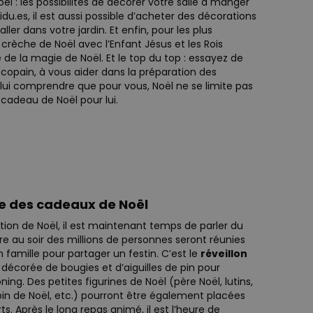
ël : les possibilités de décorer votre salle à manger
sidu.es, il est aussi possible d’acheter des décorations
ller dans votre jardin. Et enfin, pour les plus
e crèche de Noël avec l’Enfant Jésus et les Rois
 de la magie de Noël. Et le top du top : essayez de
opain, à vous aider dans la préparation des
-lui comprendre que pour vous, Noël ne se limite pas
cadeau de Noël pour lui.
ge des cadeaux de Noël
ion de Noël, il est maintenant temps de parler du
e au soir des millions de personnes seront réunies
 famille pour partager un festin. C’est le
réveillon
e décorée de bougies et d’aiguilles de pin pour
g. Des petites figurines de Noël (père Noël, lutins,
pin de Noël, etc.) pourront être également placées
s. Après le long repas animé, il est l’heure de