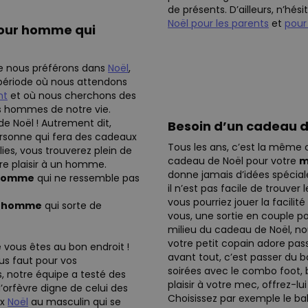
de présents. D’ailleurs, n’hés
Noël pour les parents
et
pour
pour homme qui
que nous préférons dans
Noël
,
 période où nous attendons
nt
et où nous cherchons des
 hommes de notre vie.
e Noël ! Autrement dit,
Besoin d’un cadeau de
personne qui fera des cadeaux
Tous les ans, c’est la même 
ies, vous trouverez plein de
cadeau de Noël pour votre
m
re plaisir à un homme.
donne jamais d’idées spécial
n homme
qui ne ressemble pas
il n’est pas facile de trouver
vous pourriez jouer la facili
n homme
qui sorte de
vous, une sortie en couple p
milieu du cadeau de Noël, nou
votre petit copain adore pas
vous êtes au bon endroit !
avant tout, c’est passer du
us faut pour vos
soirées avec le combo foot, b
, notre équipe a testé des
plaisir à votre mec, offrez-l
’orfèvre digne de celui des
Choisissez par exemple le ba
ux
Noël
au masculin qui se