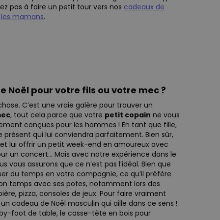
itez pas à faire un petit tour vers nos
cadeaux de
 les mamans
.
 Noël pour votre fils ou votre mec ?
chose. C’est une vraie galère pour trouver un
ec
, tout cela parce que votre
petit copain
ne vous
ement conçues pour les hommes ! En tant que fille,
 le présent qui lui conviendra parfaitement. Bien sûr,
té et lui offrir un petit week-end en amoureux avec
our un concert… Mais avec notre expérience dans le
s vous assurons que ce n’est pas l’idéal. Bien que
ser du temps en votre compagnie, ce qu’il préfère
 bon temps avec ses potes, notamment lors des
ière, pizza, consoles de jeux. Pour faire vraiment
ui un cadeau de Noël masculin qui aille dans ce sens !
by-foot de table, le casse-tête en bois pour