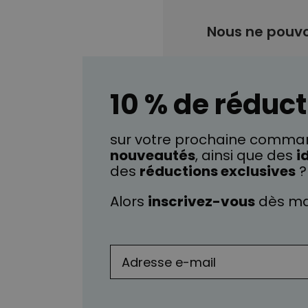
hommes
2025
peut commencer. Alors Joyeux 
Nous ne pouvo
10 % de réduct
sur votre prochaine comman
nouveautés
, ainsi que des
i
des
réductions exclusives
?
Alors
inscrivez-vous
dès ma