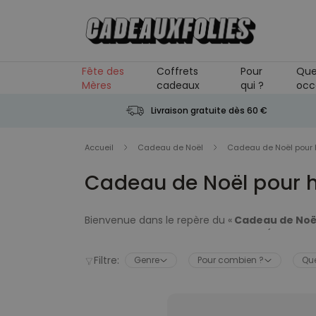
Skip to Content
Fête des
Coffrets
Pour
Que
Mères
cadeaux
qui ?
occ
Livraison gratuite dès 60 €
Accueil
Cadeau de Noël
Cadeau de Noël pou
Cadeau de Noël pour
Bienvenue dans le repère du «
Cadeau de Noë
fantastiques les unes que les autres (plus des
année, vous ne savez pas quoi offrir aux homm
Filtre:
Genre
Pour combien ?
Que
Que pensez-vous de la guillotine à saucisson 
personnalisable comme idée de cadeau de Noël 
messieurs. Jouets, gadgets, équipements high-te
frère, votre homme, votre copain, votre neve