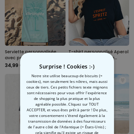
Serviette personnalisée
T-shirt personnalisé Aperol
avec palmier et texte
Spritz avec année de
naissance
34,99 €
29,99 €
Surprise ! Cookies :-)
Notre site utilise beaucoup de biscuits (=
cookies), non seulement les nôtres, mais aussi
ceux de tiers. Ces petits fichiers texte mignons
sont nécessaires pour vous offrir l'expérience
de shopping la plus pratique et la plus
agréable possible. Cliquez sur TOUT
ACCEPTER, et vous êtes prêt à partir ! De plus,
votre consentement s'étend également à la
transmission de données à des fournisseurs
de l'autre côté de l'Atlantique (= États-Unis) ;
cela signifie qu'il existe un risque de