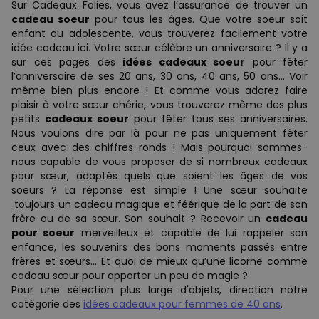
Sur Cadeaux Folies, vous avez l’assurance de trouver un
cadeau soeur
pour tous les âges. Que votre soeur soit
enfant ou adolescente, vous trouverez facilement votre
idée cadeau ici. Votre sœur célèbre un anniversaire ? Il y a
sur ces pages des
idées cadeaux soeur
pour fêter
l’anniversaire de ses 20 ans, 30 ans, 40 ans, 50 ans… Voir
même bien plus encore ! Et comme vous adorez faire
plaisir à votre sœur chérie, vous trouverez même des plus
petits
cadeaux soeur
pour fêter tous ses anniversaires.
Nous voulons dire par là pour ne pas uniquement fêter
ceux avec des chiffres ronds ! Mais pourquoi sommes-
nous capable de vous proposer de si nombreux cadeaux
pour sœur, adaptés quels que soient les âges de vos
soeurs ? La réponse est simple ! Une sœur souhaite
toujours un cadeau magique et féérique de la part de son
frère ou de sa sœur. Son souhait ? Recevoir un
cadeau
pour soeur
merveilleux et capable de lui rappeler son
enfance, les souvenirs des bons moments passés entre
frères et sœurs… Et quoi de mieux qu’une licorne comme
cadeau sœur pour apporter un peu de magie ?
Pour une sélection plus large d'objets, direction notre
catégorie des
idées cadeaux pour femmes de 40 ans
.