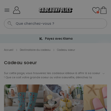
Skip to Content
0
Livraison gratuite dès 60 €
T-Shirt
Aperol
Photo Sur Plexiglas
Peignoir
Annivers
Accueil
Destinataire du cadeau
Cadeau soeur
Cadeau soeur
Personnalisable
Verre à gin personnalisé avec
texte
Sur cette page, vous trouverez les cadeaux idéaux à offrir à sa soeur
plus de 9.900
! Que ce soit votre grande soeur ou votre sœurette, dénichez la
exemplaires
19,99 €
vendus
surprise parfaite pour elle.
Personnalisable
Chaussettes personnalisées
visage
plus de
28.500
exemplaires
19,99 €
vendus