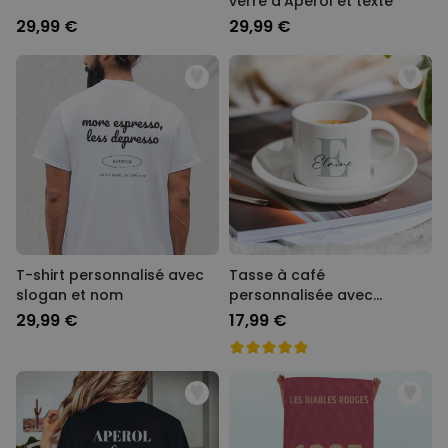
verre d'Aperol et texte
29,99 €
29,99 €
T-shirt personnalisé avec
Tasse à café
slogan et nom
personnalisée avec
monogramme
29,99 €
17,99 €