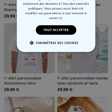
traitement des données à l'insu des autorités
T-shirt personnalisé
Serviette personnalisée
publiques. Vous pouvez aussi bien sûr
Illustration vacances
Groovy avec texte
modifier vos paramètres à tout moment
à
29,99 €
34,99 €
savoir ici.
TOUT ACCEPTER
PARAMÈTRES DES COOKIES
STRICTEMENT NÉCESSAIRE
PERFORMANCE
COMMERCIALISATION
T-shirt personnalisé
T-shirt personnalisé mariée
Illustrations rétro
avec symbole et texte
29,99 €
29,99 €
NON CLASSÉ