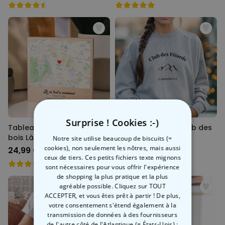
Surprise ! Cookies :-)
Tableau personnalisé en
Pull personnalisé Club des
bois Là où tout a
fêtards
Notre site utilise beaucoup de biscuits (=
commencé
cookies), non seulement les nôtres, mais aussi
24,99 €
39,99 €
ceux de tiers. Ces petits fichiers texte mignons
sont nécessaires pour vous offrir l'expérience
de shopping la plus pratique et la plus
agréable possible. Cliquez sur TOUT
ACCEPTER, et vous êtes prêt à partir ! De plus,
votre consentement s'étend également à la
transmission de données à des fournisseurs
de l'autre côté de l'Atlantique (= États-Unis) ;