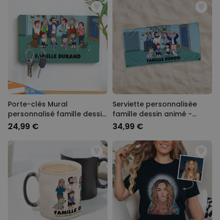
Porte-clés Mural
Serviette personnalisée
personnalisé famille dessin
famille dessin animé -
animé - Illustration
Illustration
24,99 €
34,99 €