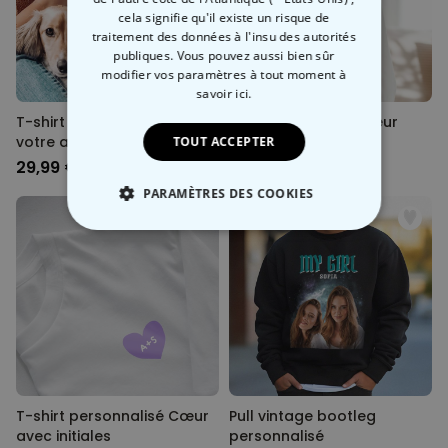
cela signifie qu'il existe un risque de
traitement des données à l'insu des autorités
publiques. Vous pouvez aussi bien sûr
modifier vos paramètres à tout moment
à
savoir ici.
T-shirt personnalisé avec
Pull personnalisé Cœur
votre animal de
avec initiales
TOUT ACCEPTER
compagnie Cartoon
29,99 €
39,99 €
PARAMÈTRES DES COOKIES
STRICTEMENT NÉCESSAIRE
PERFORMANCE
COMMERCIALISATION
NON CLASSÉ
T-shirt personnalisé Cœur
Pull vintage bootleg
avec initiales
personnalisé