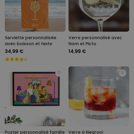
Personnalisable
Poster photo personnalisé
avec texte
plus de 400
exemplaires
29,99 €
vendus
Serviette personnalisée
Verre personnalisé avec
avec boisson et texte
Nom et Picto
Personnalisable
Chaussettes personnalisées
34,99 €
14,99 €
avec votre animal de
compagnie
plus de
14.000
exemplaires
19,99 €
vendus
Personnalisable
Tablier de cuisine
personnalisé Édition limitée
plus de 2.400
exemplaires
29,99 €
vendus
Poster personnalisé famille
Verre à Negroni