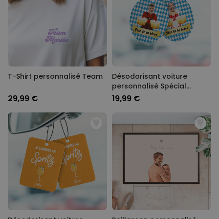
T-Shirt personnalisé Team
Désodorisant voiture
personnalisé Spécial
Oktoberfest – Lot de 2
29,99 €
19,99 €