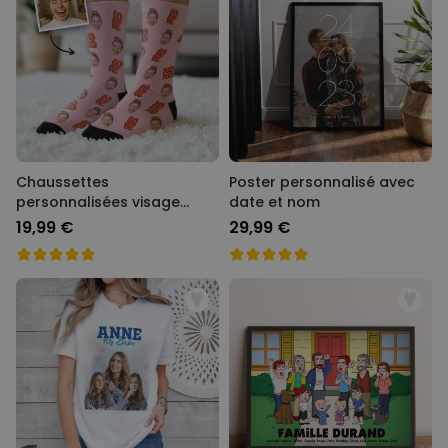
Chaussettes
Poster personnalisé avec
personnalisées visage
date et nom
différents designs
19,99 €
29,99 €