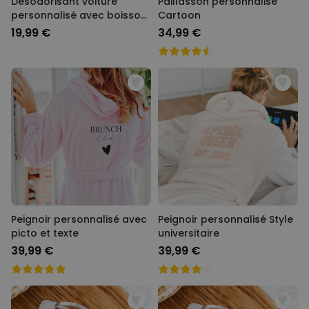
Désodorisant voiture
Paillasson personnalisé
personnalisé avec boisson
Cartoon
et slogan - Lot de 2
19,99 €
34,99 €
Peignoir personnalisé avec
Peignoir personnalisé Style
picto et texte
universitaire
39,99 €
39,99 €