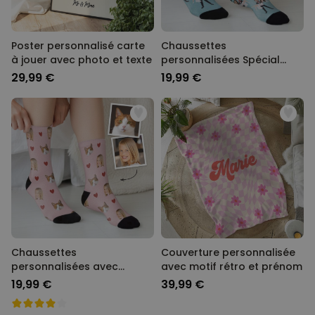
Poster personnalisé carte
Chaussettes
à jouer avec photo et texte
personnalisées Spécial
Mariage avec 2 visages
29,99 €
19,99 €
Chaussettes
Couverture personnalisée
personnalisées avec
avec motif rétro et prénom
animal de compagnie et
19,99 €
39,99 €
visage