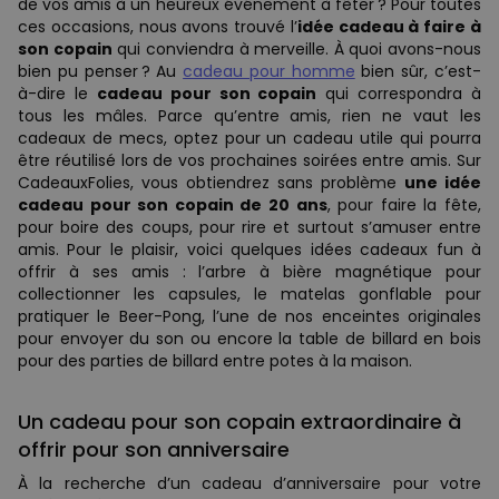
de vos amis à un heureux événement à fêter ? Pour toutes
ces occasions, nous avons trouvé l’
idée cadeau à faire à
son copain
qui conviendra à merveille. À quoi avons-nous
bien pu penser ? Au
cadeau pour homme
bien sûr, c’est-
à-dire le
cadeau pour son copain
qui correspondra à
tous les mâles. Parce qu’entre amis, rien ne vaut les
cadeaux de mecs, optez pour un cadeau utile qui pourra
être réutilisé lors de vos prochaines soirées entre amis. Sur
CadeauxFolies, vous obtiendrez sans problème
une idée
cadeau pour son copain de 20 ans
, pour faire la fête,
pour boire des coups, pour rire et surtout s’amuser entre
amis. Pour le plaisir, voici quelques idées cadeaux fun à
offrir à ses amis : l’arbre à bière magnétique pour
collectionner les capsules, le matelas gonflable pour
pratiquer le Beer-Pong, l’une de nos enceintes originales
pour envoyer du son ou encore la table de billard en bois
pour des parties de billard entre potes à la maison.
Un cadeau pour son copain extraordinaire à
offrir pour son anniversaire
À la recherche d’un cadeau d’anniversaire pour votre