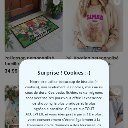
Paillasson personnalisé
Pull Bootleg personnalisé
famille dessin animé –
avec votre animal de
Illustration
compagnie
34,99 €
39,99 €
Surprise ! Cookies :-)
Notre site utilise beaucoup de biscuits (=
cookies), non seulement les nôtres, mais aussi
ceux de tiers. Ces petits fichiers texte mignons
sont nécessaires pour vous offrir l'expérience
de shopping la plus pratique et la plus
agréable possible. Cliquez sur TOUT
ACCEPTER, et vous êtes prêt à partir ! De plus,
votre consentement s'étend également à la
transmission de données à des fournisseurs