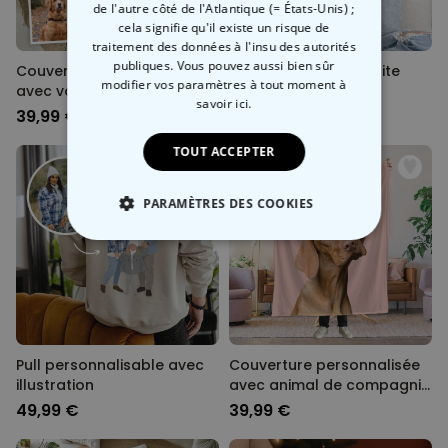
de l'autre côté de l'Atlantique (= États-Unis) ;
cela signifie qu'il existe un risque de
traitement des données à l'insu des autorités
publiques. Vous pouvez aussi bien sûr
Couverture personnalisée
Pull personnalisé petite
modifier vos paramètres à tout moment
à
avec votre animal de
illustration
savoir ici.
compagnie
39,99 €
49,99 €
TOUT ACCEPTER
PARAMÈTRES DES COOKIES
STRICTEMENT NÉCESSAIRE
PERFORMANCE
COMMERCIALISATION
Pull personnalisable avec
Couverture personnalisée
illustration
avec animal de compagnie
NON CLASSÉ
et fond couleur
49,99 €
39,99 €