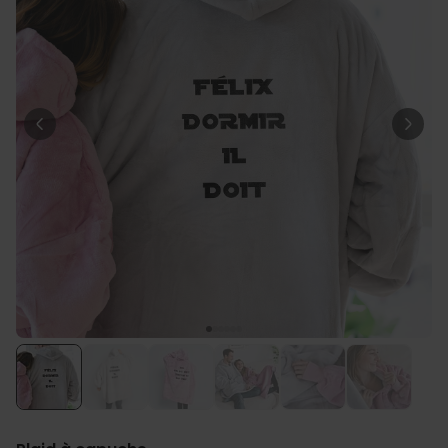
Personnalisable
Poster photo personnalisé
avec texte
plus de 400
exemplaires
29,99 €
vendus
Personnalisable
Chaussettes personnalisées
avec votre animal de
compagnie
plus de
14.000
exemplaires
19,99 €
vendus
Personnalisable
Tablier de cuisine
personnalisé Édition limitée
plus de 2.400
exemplaires
29,99 €
vendus