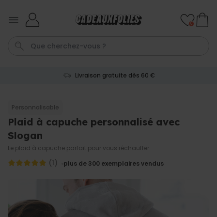
Skip to Content
0
Livraison gratuite dès 60 €
Mug
Peignoir Homme
Peignoir
Spritz
Anniversaire D
Personnalisable
Plaid à capuche personnalisé avec
Personnalisable
Verre à gin personnalisé avec
Slogan
texte
plus de 9.900
Le plaid à capuche parfait pour vous réchauffer.
exemplaires
19,99 €
vendus
(1)
plus de 300
exemplaires vendus
Personnalisable
Chaussettes personnalisées
visage
plus de
28.500
exemplaires
19,99 €
vendus