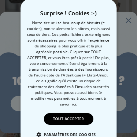
Poids environ 1,4 kg
plaid à capuche personnalisé avec slogan
. Idéal pour un
marathon de films de Noël,
pour vous ou en cadeau
. Alors,
Surprise ! Cookies :-)
préparez le pop-corn !
Notre site utilise beaucoup de biscuits (=
cookies), non seulement les nôtres, mais aussi
ceux de tiers. Ces petits fichiers texte mignons
sont nécessaires pour vous offrir l'expérience
de shopping la plus pratique et la plus
agréable possible. Cliquez sur TOUT
Désodorisant voiture
Chaussettes
Lam
ACCEPTER, et vous êtes prêt à partir ! De plus,
personnalisé avec visage
personnalisées visage
Cœu
Envie de
votre consentement s'étend également à la
- Lot de 2
19,99 €
19,99 €
29
transmission de données à des fournisseurs
de l'autre côté de l'Atlantique (= États-Unis) ;
10 % de réduction ?
cela signifie qu'il existe un risque de
traitement des données à l'insu des autorités
publiques. Vous pouvez aussi bien sûr
modifier vos paramètres à tout moment
à
Oui, volontiers !
savoir ici.
Catégorie concernée
Consultez nos autres catégories de cadeux insolites
TOUT ACCEPTER
Non merci, je n'aime pas les réductions
PARAMÈTRES DES COOKIES