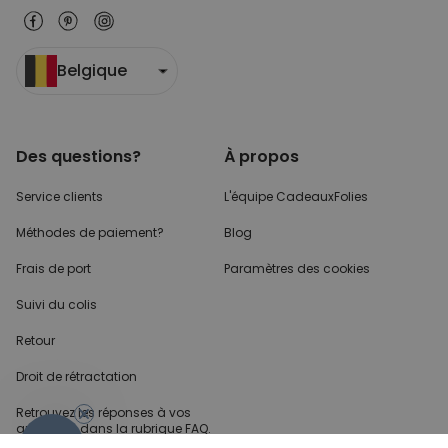
Belgique
Des questions?
À propos
Service clients
L'équipe CadeauxFolies
Méthodes de paiement?
Blog
Frais de port
Paramètres des cookies
Suivi du colis
Retour
Droit de rétractation
Retrouvez les réponses
à vos
questions dans
la rubrique FAQ.
- 10%