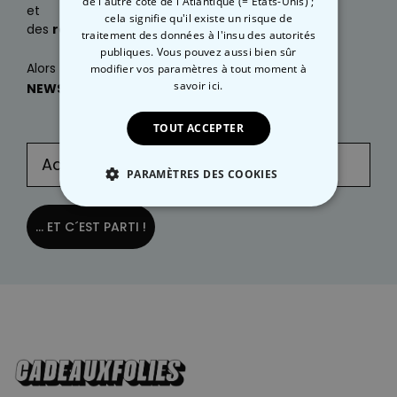
de l'autre côté de l'Atlantique (= États-Unis) ;
et
cela signifie qu'il existe un risque de
des
réductions exclusives
?
traitement des données à l'insu des autorités
publiques. Vous pouvez aussi bien sûr
Alors
inscrivez-vous
dès maintenant à notre
modifier vos paramètres à tout moment
à
savoir ici.
NEWSLETTER
:
TOUT ACCEPTER
PARAMÈTRES DES COOKIES
STRICTEMENT NÉCESSAIRE
... ET C´EST PARTI !
PERFORMANCE
COMMERCIALISATION
NON CLASSÉ