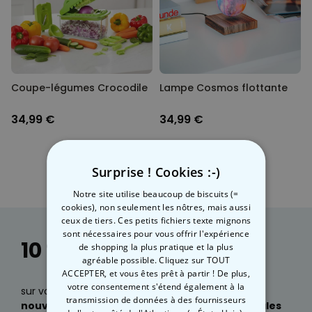
Personnalisable
Poster photo personnalisé
avec texte
plus de 400
exemplaires
29,99 €
vendus
Coupe-légumes Crocodile
Lampe Cosmos flottante
Personnalisable
Chaussettes personnalisées
34,99 €
34,99 €
avec votre animal de
compagnie
plus de
14.000
exemplaires
19,99 €
vendus
Surprise ! Cookies :-)
Personnalisable
Notre site utilise beaucoup de biscuits (=
Tablier de cuisine
cookies), non seulement les nôtres, mais aussi
personnalisé Édition limitée
ceux de tiers. Ces petits fichiers texte mignons
plus de 2.400
sont nécessaires pour vous offrir l'expérience
exemplaires
29,99 €
10 % de réduction
vendus
de shopping la plus pratique et la plus
agréable possible. Cliquez sur TOUT
ACCEPTER, et vous êtes prêt à partir ! De plus,
votre consentement s'étend également à la
sur votre prochaine commande, des infos sur nos
transmission de données à des fournisseurs
nouveautés
, ainsi que des
idées cadeaux géniales