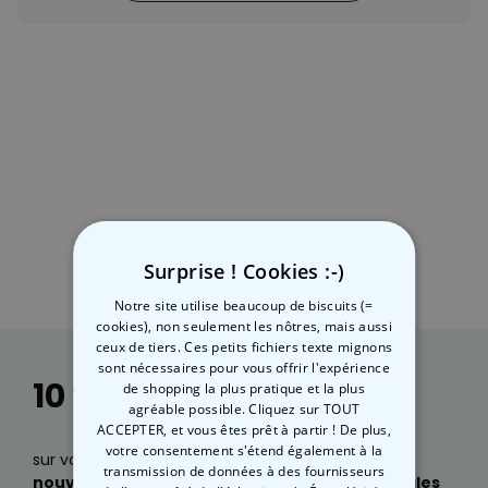
Personnalisable
Poster photo personnalisé
avec texte
plus de 400
exemplaires
29,99 €
vendus
Personnalisable
Chaussettes personnalisées
avec votre animal de
compagnie
plus de
14.000
exemplaires
19,99 €
vendus
Surprise ! Cookies :-)
Personnalisable
Notre site utilise beaucoup de biscuits (=
Tablier de cuisine
cookies), non seulement les nôtres, mais aussi
personnalisé Édition limitée
ceux de tiers. Ces petits fichiers texte mignons
plus de 2.400
sont nécessaires pour vous offrir l'expérience
exemplaires
29,99 €
vendus
10 % de réduction
de shopping la plus pratique et la plus
agréable possible. Cliquez sur TOUT
ACCEPTER, et vous êtes prêt à partir ! De plus,
votre consentement s'étend également à la
sur votre prochaine commande, des infos sur nos
transmission de données à des fournisseurs
nouveautés
, ainsi que des
idées cadeaux géniales