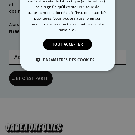
de l'autre côté de l'Atlantique (= États-Unis) ;
et
cela signifie qu'il existe un risque de
des
réductions exclusives
?
traitement des données à l'insu des autorités
publiques. Vous pouvez aussi bien sûr
Alors
inscrivez-vous
modifier vos paramètres à tout moment
dès maintenant à notre
à
savoir ici.
NEWSLETTER
:
TOUT ACCEPTER
PARAMÈTRES DES COOKIES
STRICTEMENT NÉCESSAIRE
... ET C´EST PARTI !
PERFORMANCE
COMMERCIALISATION
NON CLASSÉ