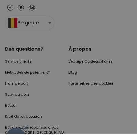
Belgique
Des questions?
À propos
Service clients
L'équipe CadeauxFolies
Méthodes de paiement?
Blog
Frais de port
Paramètres des cookies
Suivi du colis
Retour
Droit de rétractation
Retrouvez les réponses
à vos
questions dans
la rubrique FAQ.