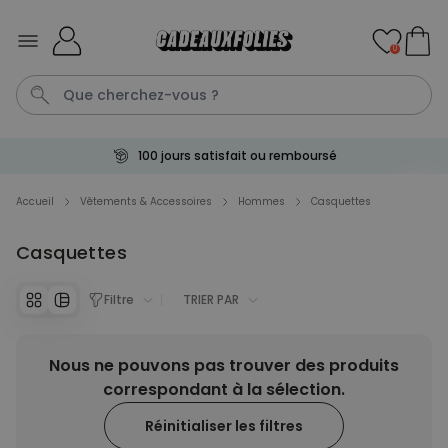
Skip to Content
0
100 jours satisfait ou remboursé
Mug
Photo Sur Plexiglas
Spritz
Peignoir
Anniversair
Accueil
Vêtements & Accessoires
Hommes
Casquettes
Casquettes
Personnalisable
Verre à gin personnalisé avec
texte
Filtre
TRIER PAR
plus de 9.900
exemplaires
19,99 €
vendus
Nous ne pouvons pas trouver des produits
Personnalisable
Chaussettes personnalisées
correspondant à la sélection.
visage
plus de
28.500
Réinitialiser les filtres
exemplaires
19,99 €
vendus