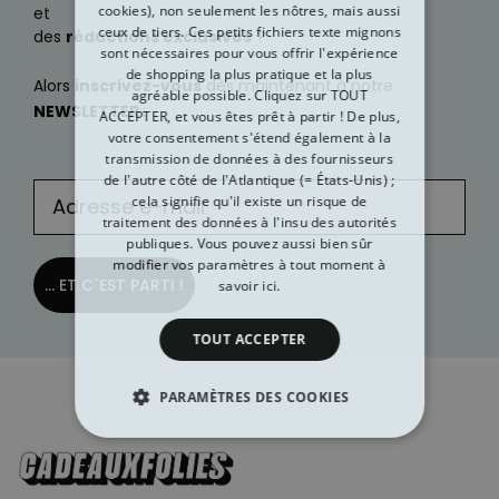
cookies), non seulement les nôtres, mais aussi
et
ceux de tiers. Ces petits fichiers texte mignons
des
réductions exclusives
?
sont nécessaires pour vous offrir l'expérience
de shopping la plus pratique et la plus
Alors
inscrivez-vous
dès maintenant à notre
agréable possible. Cliquez sur TOUT
NEWSLETTER
:
ACCEPTER, et vous êtes prêt à partir ! De plus,
votre consentement s'étend également à la
transmission de données à des fournisseurs
de l'autre côté de l'Atlantique (= États-Unis) ;
cela signifie qu'il existe un risque de
traitement des données à l'insu des autorités
publiques. Vous pouvez aussi bien sûr
modifier vos paramètres à tout moment
à
... ET C´EST PARTI !
savoir ici.
TOUT ACCEPTER
PARAMÈTRES DES COOKIES
STRICTEMENT NÉCESSAIRE