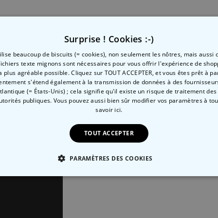
COMMENT FAIRE UN CAFÉ PARFAIT :
Surprise ! Cookies :-)
tilise beaucoup de biscuits (= cookies), non seulement les nôtres, mais aussi c
fichiers texte mignons sont nécessaires pour vous offrir l'expérience de shop
la plus agréable possible. Cliquez sur TOUT ACCEPTER, et vous êtes prêt à part
entement s'étend également à la transmission de données à des fournisseurs
Atlantique (= États-Unis) ; cela signifie qu'il existe un risque de traitement de
autorités publiques. Vous pouvez aussi bien sûr modifier vos paramètres à t
savoir ici.
TOUT ACCEPTER
PARAMÈTRES DES COOKIES
 NÉCESSAIRE
PERFORMANCE
COMMERCIALISATION