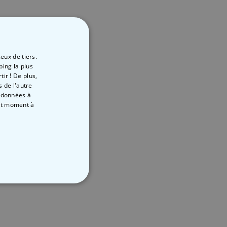
eux de tiers.
ping la plus
ir ! De plus,
 de l'autre
s données à
out moment
à
NON CLASSÉ