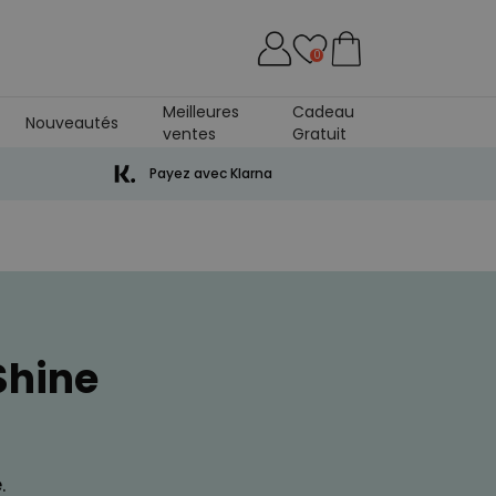
0
Meilleures
Cadeau
Nouveautés
ventes
Gratuit
versaire De Mariage
Payez avec Klarna
Shine
.