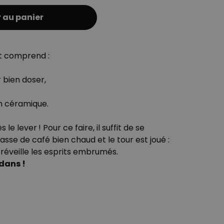
 au panier
t comprend :
r bien doser,
en céramique.
 le lever ! Pour ce faire, il suffit de se
asse de café bien chaud et le tour est joué :
réveille les esprits embrumés.
dans !