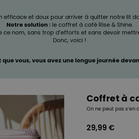
Personnalisable
Poster photo personnalisé
avec texte
ficace et doux pour arriver à quitter notre lit dou
plus de 400
exemplaires
29,99 €
Notre solution :
le coffret à café Rise & Shine.
vendus
 de ce nom, sans trop d’efforts et sans devoir met
Personnalisable
Donc, voici !
Chaussettes personnalisées
avec votre animal de
compagnie
plus de
14.000
t que vous, vous avez une longue journée devan
exemplaires
19,99 €
vendus
Personnalisable
Tablier de cuisine
personnalisé Édition limitée
plus de
2.400
Coffret à c
exemplaires
29,99 €
vendus
On ne peut pas s’en c
29,99 €