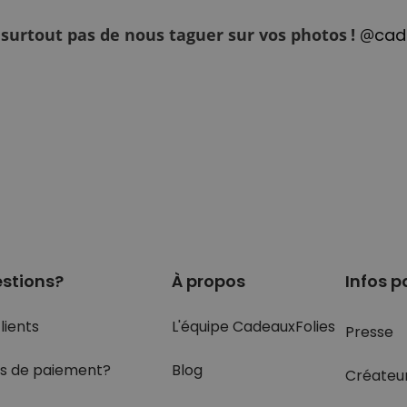
 surtout pas de nous taguer sur vos photos !
@
cad
stions?
À propos
Infos p
lients
L'équipe CadeauxFolies
Presse
s de paiement?
Blog
Créateu