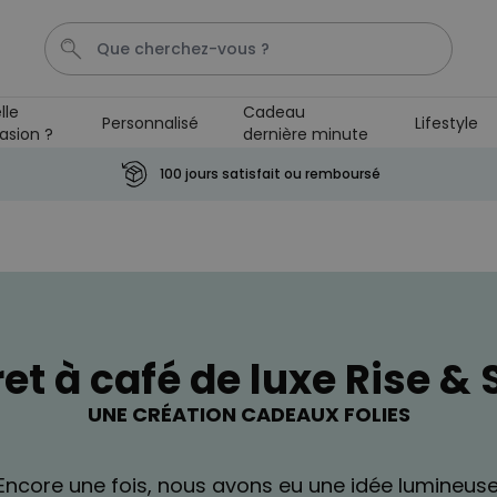
lle
Cadeau
Personnalisé
Lifestyle
asion ?
dernière minute
Mug
Photo Sur Plexiglas
Spritz
Peignoir
Anni
100 jours satisfait ou remboursé
Personnalisable
Verre à gin personnalisé avec
texte
plus de
9.900
exemplaires
19,99 €
vendus
ret à café de luxe Rise & 
Personnalisable
Chaussettes personnalisées
visage
UNE CRÉATION CADEAUX FOLIES
plus de
28.500
exemplaires
19,99 €
vendus
Encore une fois, nous avons eu une idée lumineuse