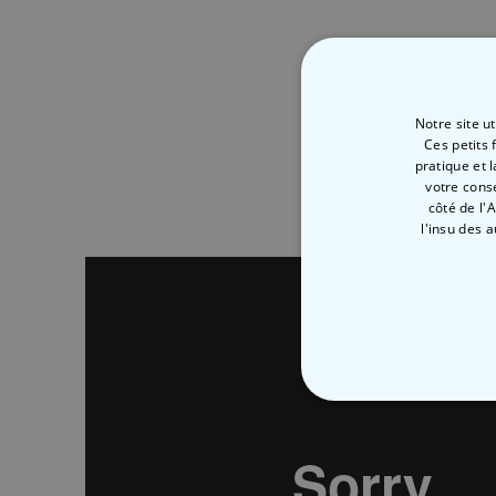
Notre site u
Ces petits 
pratique et 
votre cons
côté de l'
l'insu des 
STRICTEMENT