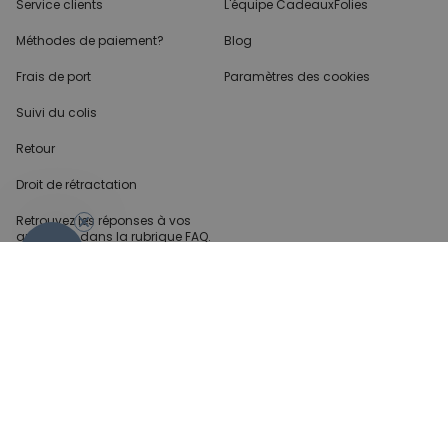
Service clients
L'équipe CadeauxFolies
Méthodes de paiement?
Blog
Frais de port
Paramètres des cookies
Suivi du colis
Retour
Droit de rétractation
Retrouvez les réponses
à vos
questions dans
la rubrique FAQ.
- 10%
Infos partenaires
Presse
Créateur de contenu
Demandes B2B
Méthode de paiment