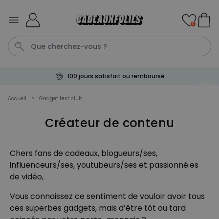
Skip to Content
0
100 jours satisfait ou remboursé
T-Shirt
Aperol
Photo Sur Plexiglas
Peignoir
Verre
Accueil
Gadget test club
Créateur de contenu
Personnalisable
Chaussettes personnalisées
avec votre animal de
compagnie
plus de
Chers fans de cadeaux, blogueurs/ses,
14.000
exemplaires
influenceurs/ses, youtubeurs/ses et passionné.es
19,99 €
vendus
de vidéo,
Personnalisable
Vous connaissez ce sentiment de vouloir avoir tous
Paillasson personnalisé avec
pictos et nom
ces superbes gadgets, mais d’être tôt ou tard
plus de 2.200
exemplaires