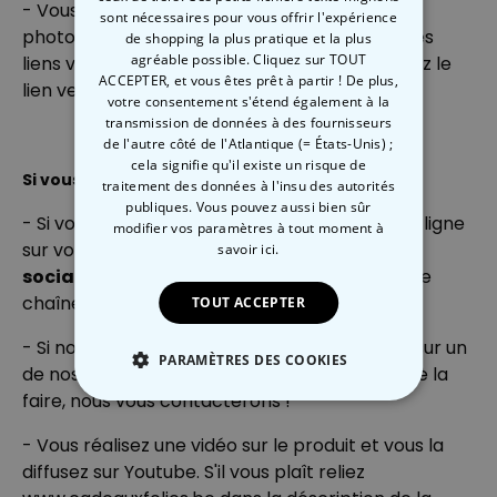
- Vous écrivez un avis sur le produit avec des
sont nécessaires pour vous offrir l'expérience
photos du produit sur votre blog, y compris des
de shopping la plus pratique et la plus
agréable possible. Cliquez sur TOUT
liens vers notre site Web, et vous nous envoyez le
ACCEPTER, et vous êtes prêt à partir ! De plus,
lien vers votre article.
votre consentement s'étend également à la
transmission de données à des fournisseurs
de l'autre côté de l'Atlantique (= États-Unis) ;
cela signifie qu'il existe un risque de
Si vous avez une chaîne Youtube
traitement des données à l'insu des autorités
publiques. Vous pouvez aussi bien sûr
- Si vous faites des vidéos que vous mettez en ligne
modifier vos paramètres à tout moment
à
sur votre chaîne Youtube, écrivez-nous à
savoir ici.
social@cadeauxfolies.fr
avec le lien de votre
chaîne Youtube.
TOUT ACCEPTER
- Si nous sommes à la recherche d'une vidéo sur un
PARAMÈTRES DES COOKIES
de nos produits et pensons que c'est à vous de la
faire, nous vous contacterons !
STRICTEMENT NÉCESSAIRE
- Vous réalisez une vidéo sur le produit et vous la
PERFORMANCE
diffusez sur Youtube. S'il vous plaît reliez