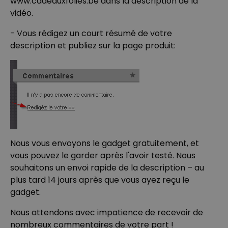
www.cadeauxfolies.be dans la déscription de la
COMMERCIALISATION
vidéo.
NON CLASSÉ
- Vous rédigez un court résumé de votre
description et publiez sur la page produit:
Nous vous envoyons le gadget gratuitement, et
vous pouvez le garder après l'avoir testé. Nous
souhaitons un envoi rapide de la description – au
plus tard 14 jours après que vous ayez reçu le
gadget.
Nous attendons avec impatience de recevoir de
nombreux commentaires de votre part !