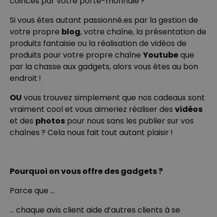
coincés par votre porte-monnaie ?
34,99 €
vendus
Si vous êtes autant passionné.es par la gestion de
Personnalisable
votre propre
blog
, votre chaîne, la présentation de
Verre à gin personnalisé avec
texte
produits fantaisie ou la réalisation de vidéos de
plus de 9.900
produits pour votre propre chaîne
Youtube
exemplaires
que
19,99 €
vendus
par la chasse aux gadgets, alors vous êtes au bon
endroit !
Personnalisable
Photo sur bois personnalisée -
Design Instagram
OU
vous trouvez simplement que nos cadeaux sont
plus de 4.600
vraiment cool et vous aimeriez réaliser des
vidéos
exemplaires
24,99 €
vendus
et des
photos
pour nous sans les publier sur vos
chaînes ? Cela nous fait tout autant plaisir !
Personnalisable
Chaussettes personnalisées
visage
plus de
28.500
exemplaires
19,99 €
Pourquoi on vous offre des gadgets ?
vendus
Parce que …
... chaque avis client aide d’autres clients à se